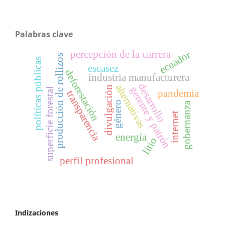
Palabras clave
percepción de la carrera
ecuador
producción de rollizos
políticas públicas
escasez
deforestación
industria manufacturera
desarrollo
alternativas
divulgación
gerente y patrón
superficie forestal
pandemia
transparencia
género
gobernanza
internet
energía
litio
perfil profesional
Indizaciones