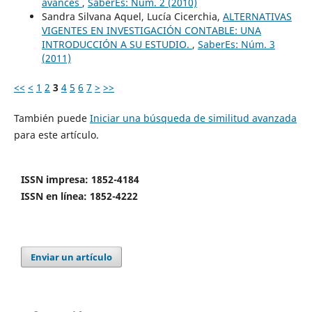
avances
,
SaberEs: Núm. 2 (2010)
Sandra Silvana Aquel, Lucía Cicerchia,
ALTERNATIVAS
VIGENTES EN INVESTIGACIÓN CONTABLE: UNA
INTRODUCCIÓN A SU ESTUDIO.
,
SaberEs: Núm. 3
(2011)
<<
<
1
2
3
4
5
6
7
>
>>
También puede
Iniciar una búsqueda de similitud avanzada
para este artículo.
ISSN impresa: 1852-4184
ISSN en línea: 1852-4222
Enviar un artículo