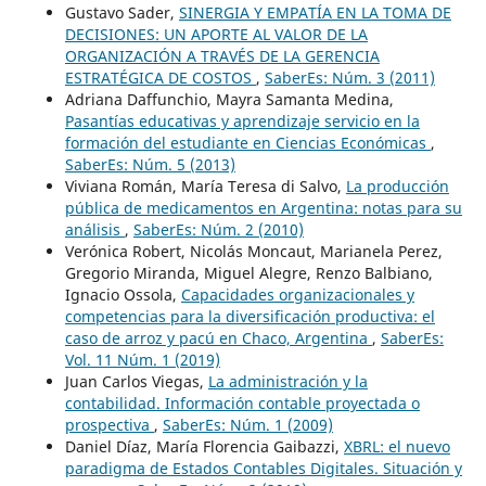
Gustavo Sader,
SINERGIA Y EMPATÍA EN LA TOMA DE
DECISIONES: UN APORTE AL VALOR DE LA
ORGANIZACIÓN A TRAVÉS DE LA GERENCIA
ESTRATÉGICA DE COSTOS
,
SaberEs: Núm. 3 (2011)
Adriana Daffunchio, Mayra Samanta Medina,
Pasantías educativas y aprendizaje servicio en la
formación del estudiante en Ciencias Económicas
,
SaberEs: Núm. 5 (2013)
Viviana Román, María Teresa di Salvo,
La producción
pública de medicamentos en Argentina: notas para su
análisis
,
SaberEs: Núm. 2 (2010)
Verónica Robert, Nicolás Moncaut, Marianela Perez,
Gregorio Miranda, Miguel Alegre, Renzo Balbiano,
Ignacio Ossola,
Capacidades organizacionales y
competencias para la diversificación productiva: el
caso de arroz y pacú en Chaco, Argentina
,
SaberEs:
Vol. 11 Núm. 1 (2019)
Juan Carlos Viegas,
La administración y la
contabilidad. Información contable proyectada o
prospectiva
,
SaberEs: Núm. 1 (2009)
Daniel Díaz, María Florencia Gaibazzi,
XBRL: el nuevo
paradigma de Estados Contables Digitales. Situación y