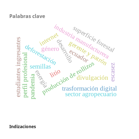
Palabras clave
industria manufacturera
superficie forestal
internet
estudiantes ingresantes
desarrollo
gerente y patrón
deforestación
género
ecuador
perfil profesional
producción de rollizos
escasez
semillas
litio
energía
pandemia
divulgación
trasformación digital
sector agropecuario
Indizaciones