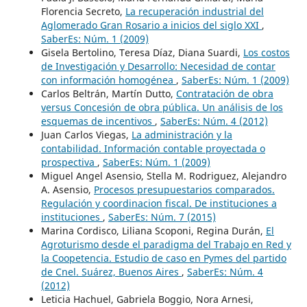
Florencia Secreto,
La recuperación industrial del
Aglomerado Gran Rosario a inicios del siglo XXI
,
SaberEs: Núm. 1 (2009)
Gisela Bertolino, Teresa Díaz, Diana Suardi,
Los costos
de Investigación y Desarrollo: Necesidad de contar
con información homogénea
,
SaberEs: Núm. 1 (2009)
Carlos Beltrán, Martín Dutto,
Contratación de obra
versus Concesión de obra pública. Un análisis de los
esquemas de incentivos
,
SaberEs: Núm. 4 (2012)
Juan Carlos Viegas,
La administración y la
contabilidad. Información contable proyectada o
prospectiva
,
SaberEs: Núm. 1 (2009)
Miguel Angel Asensio, Stella M. Rodriguez, Alejandro
A. Asensio,
Procesos presupuestarios comparados.
Regulación y coordinacion fiscal. De instituciones a
instituciones
,
SaberEs: Núm. 7 (2015)
Marina Cordisco, Liliana Scoponi, Regina Durán,
El
Agroturismo desde el paradigma del Trabajo en Red y
la Coopetencia. Estudio de caso en Pymes del partido
de Cnel. Suárez, Buenos Aires
,
SaberEs: Núm. 4
(2012)
Leticia Hachuel, Gabriela Boggio, Nora Arnesi,