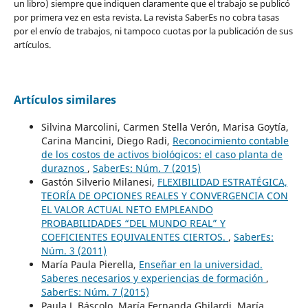
un libro) siempre que indiquen claramente que el trabajo se publicó
por primera vez en esta revista. La revista SaberEs no cobra tasas
por el envío de trabajos, ni tampoco cuotas por la publicación de sus
artículos.
Artículos similares
Silvina Marcolini, Carmen Stella Verón, Marisa Goytía,
Carina Mancini, Diego Radi,
Reconocimiento contable
de los costos de activos biológicos: el caso planta de
duraznos
,
SaberEs: Núm. 7 (2015)
Gastón Silverio Milanesi,
FLEXIBILIDAD ESTRATÉGICA,
TEORÍA DE OPCIONES REALES Y CONVERGENCIA CON
EL VALOR ACTUAL NETO EMPLEANDO
PROBABILIDADES “DEL MUNDO REAL” Y
COEFICIENTES EQUIVALENTES CIERTOS.
,
SaberEs:
Núm. 3 (2011)
María Paula Pierella,
Enseñar en la universidad.
Saberes necesarios y experiencias de formación
,
SaberEs: Núm. 7 (2015)
Paula J. Báscolo, María Fernanda Ghilardi, María