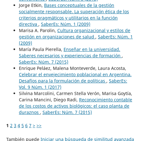
Jorge Etkin,
Bases conceptuales de la gestión
socialmente responsable. La superación ética de los
criterios pragmáticos y utilitarios en la función
directiva
,
SaberEs: Núm. 1 (2009)
Marisa A. Parolin,
Cultura organizacional y estilos de
gestión en organizaciones de salud
,
SaberEs: Núm. 1
(2009)
María Paula Pierella,
Enseñar en la universidad.
Saberes necesarios y experiencias de formación
,
SaberEs: Núm. 7 (2015)
Enrique Peláez, Malena Monteverde, Laura Acosta,
Celebrar el envejecimiento poblacional en Argentina.
Desafíos para la formulación de políticas
,
SaberEs:
Vol. 9 Núm. 1 (2017)
Silvina Marcolini, Carmen Stella Verón, Marisa Goytía,
Carina Mancini, Diego Radi,
Reconocimiento contable
de los costos de activos biológicos: el caso planta de
duraznos
,
SaberEs: Núm. 7 (2015)
1
2
3
4
5
6
7
>
>>
También puede
Iniciar una búsqueda de similitud avanzada