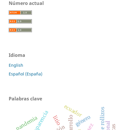
Número actual
Idioma
English
Español (España)
Palabras clave
ecuador
transparencia
género
pandemia
litio
desarrollo