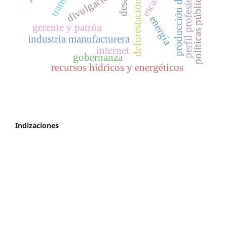
producción de rollizos
perfil profesional
escasez
divulgación
políticas públicas
deforestación
energía
gerente y patrón
industria manufacturera
internet
gobernanza
recursos hídricos y energéticos
Indizaciones