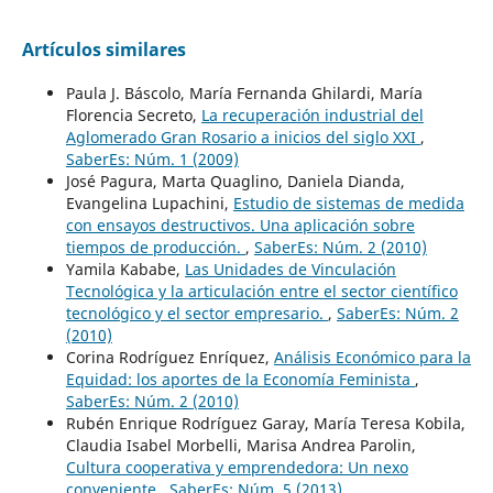
Artículos similares
Paula J. Báscolo, María Fernanda Ghilardi, María
Florencia Secreto,
La recuperación industrial del
Aglomerado Gran Rosario a inicios del siglo XXI
,
SaberEs: Núm. 1 (2009)
José Pagura, Marta Quaglino, Daniela Dianda,
Evangelina Lupachini,
Estudio de sistemas de medida
con ensayos destructivos. Una aplicación sobre
tiempos de producción.
,
SaberEs: Núm. 2 (2010)
Yamila Kababe,
Las Unidades de Vinculación
Tecnológica y la articulación entre el sector científico
tecnológico y el sector empresario.
,
SaberEs: Núm. 2
(2010)
Corina Rodríguez Enríquez,
Análisis Económico para la
Equidad: los aportes de la Economía Feminista
,
SaberEs: Núm. 2 (2010)
Rubén Enrique Rodríguez Garay, María Teresa Kobila,
Claudia Isabel Morbelli, Marisa Andrea Parolin,
Cultura cooperativa y emprendedora: Un nexo
conveniente
,
SaberEs: Núm. 5 (2013)