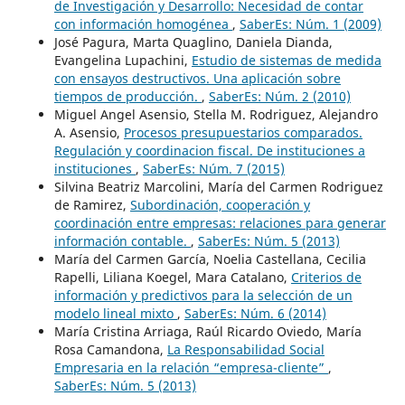
de Investigación y Desarrollo: Necesidad de contar
con información homogénea
,
SaberEs: Núm. 1 (2009)
José Pagura, Marta Quaglino, Daniela Dianda,
Evangelina Lupachini,
Estudio de sistemas de medida
con ensayos destructivos. Una aplicación sobre
tiempos de producción.
,
SaberEs: Núm. 2 (2010)
Miguel Angel Asensio, Stella M. Rodriguez, Alejandro
A. Asensio,
Procesos presupuestarios comparados.
Regulación y coordinacion fiscal. De instituciones a
instituciones
,
SaberEs: Núm. 7 (2015)
Silvina Beatriz Marcolini, María del Carmen Rodriguez
de Ramirez,
Subordinación, cooperación y
coordinación entre empresas: relaciones para generar
información contable.
,
SaberEs: Núm. 5 (2013)
María del Carmen García, Noelia Castellana, Cecilia
Rapelli, Liliana Koegel, Mara Catalano,
Criterios de
información y predictivos para la selección de un
modelo lineal mixto
,
SaberEs: Núm. 6 (2014)
María Cristina Arriaga, Raúl Ricardo Oviedo, María
Rosa Camandona,
La Responsabilidad Social
Empresaria en la relación “empresa-cliente”
,
SaberEs: Núm. 5 (2013)