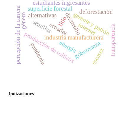
estudiantes ingresantes
superficie forestal
percepción de la carrera
deforestación
gerente y patrón
desarrollo
alternativas
género
litio
semillas
ecuador
internet
transparencia
producción de rollizos
industria manufacturera
energía
gobernanza
pandemia
escasez
Indizaciones