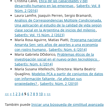
Cristina Calvo,
Ética de las capacidades y del
desarrollo humano en las empresas
,
SaberEs: Vol. 8
Núm. 2 (2016)
Laura Lamfre, Joaquín Perren, Sergio Bramardi,
Análisis de Correspondencias Múltiple Condicionada.
Una aplicación al estudio de la calidad de vida según
clase social en la Argentina de inicios del milenio
,
SaberEs: Vol. 15 Núm. 2 (2023)
María Rosa Aguirre, Matias Piatti,
Programa nacional
Amaryta Sen: seis años de aportes a una economía
con rostro humano
,
SaberEs: Núm. 6 (2014)
María Gabriela D´Odorico,
Problemas éticos de la
investigación social en el nuevo orden tecnológico.
,
SaberEs: Núm. 6 (2014)
María Susana Vitelleschi, Directora: Marta Beatriz
Quaglino,
Modelos PCA a partir de conjuntos de datos
con información faltante. ¿Se afectan sus
propiedades?
,
SaberEs: Núm. 2 (2010)
<<
<
1
2
3
4
5
6
7
8
9
10
>
>>
También puede
Iniciar una búsqueda de similitud avanzada