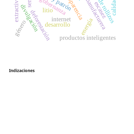
industria manufacturera
extractivismo
transparencia
gobernanza
escasez
divulgación
litio
deforestación
internet
energía
género
desarrollo
productos inteligentes
Indizaciones