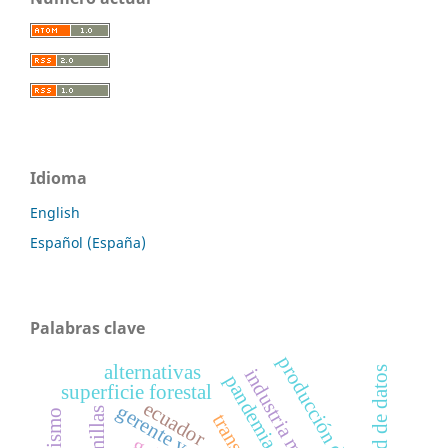
Idioma
English
Español (España)
Palabras clave
producción de rollizos
alternativas
calidad de datos
pandemia
superficie forestal
ecuador
gerente y patrón
semillas