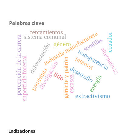
Palabras clave
cercamientos
industria manufacturera
ecuador
sistema comunal
percepción de la carrera
semillas
género
deforestación
alternativas
transparencia
internet
superficie forestal
gerente y patrón
divulgación
desarrollo
pandemia
litio
energía
escasez
extractivismo
Indizaciones