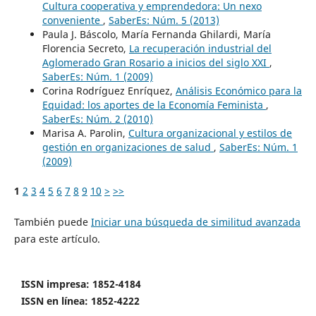
Cultura cooperativa y emprendedora: Un nexo
conveniente
,
SaberEs: Núm. 5 (2013)
Paula J. Báscolo, María Fernanda Ghilardi, María
Florencia Secreto,
La recuperación industrial del
Aglomerado Gran Rosario a inicios del siglo XXI
,
SaberEs: Núm. 1 (2009)
Corina Rodríguez Enríquez,
Análisis Económico para la
Equidad: los aportes de la Economía Feminista
,
SaberEs: Núm. 2 (2010)
Marisa A. Parolin,
Cultura organizacional y estilos de
gestión en organizaciones de salud
,
SaberEs: Núm. 1
(2009)
1
2
3
4
5
6
7
8
9
10
>
>>
También puede
Iniciar una búsqueda de similitud avanzada
para este artículo.
ISSN impresa: 1852-4184
ISSN en línea: 1852-4222