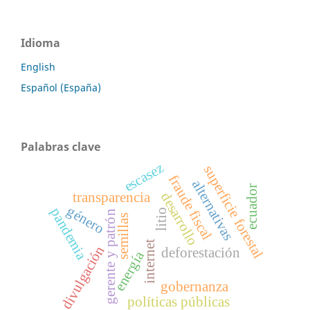
Idioma
English
Español (España)
Palabras clave
escasez
superficie forestal
fraude fiscal
alternativas
ecuador
transparencia
desarrollo
género
pandemia
litio
gerente y patrón
semillas
internet
divulgación
deforestación
energía
gobernanza
políticas públicas