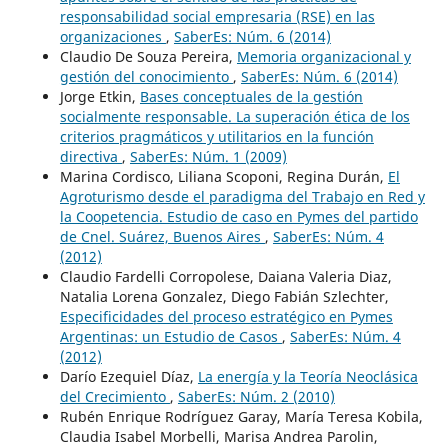
responsabilidad social empresaria (RSE) en las
organizaciones
,
SaberEs: Núm. 6 (2014)
Claudio De Souza Pereira,
Memoria organizacional y
gestión del conocimiento
,
SaberEs: Núm. 6 (2014)
Jorge Etkin,
Bases conceptuales de la gestión
socialmente responsable. La superación ética de los
criterios pragmáticos y utilitarios en la función
directiva
,
SaberEs: Núm. 1 (2009)
Marina Cordisco, Liliana Scoponi, Regina Durán,
El
Agroturismo desde el paradigma del Trabajo en Red y
la Coopetencia. Estudio de caso en Pymes del partido
de Cnel. Suárez, Buenos Aires
,
SaberEs: Núm. 4
(2012)
Claudio Fardelli Corropolese, Daiana Valeria Diaz,
Natalia Lorena Gonzalez, Diego Fabián Szlechter,
Especificidades del proceso estratégico en Pymes
Argentinas: un Estudio de Casos
,
SaberEs: Núm. 4
(2012)
Darío Ezequiel Díaz,
La energía y la Teoría Neoclásica
del Crecimiento
,
SaberEs: Núm. 2 (2010)
Rubén Enrique Rodríguez Garay, María Teresa Kobila,
Claudia Isabel Morbelli, Marisa Andrea Parolin,